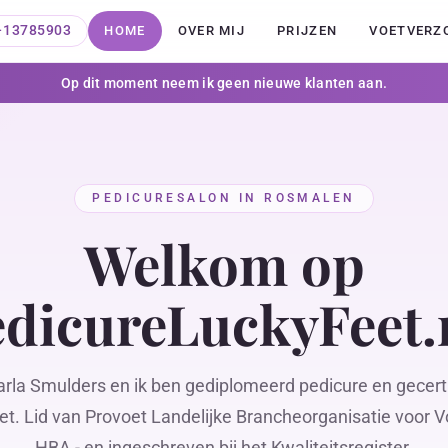
-13785903
HOME
OVER MIJ
PRIJZEN
VOETVERZ
Op dit moment neem ik geen nieuwe klanten aan.
PEDICURESALON IN ROSMALEN
Welkom op
dicureLuckyFeet.
arla Smulders en ik ben gediplomeerd pedicure en gecerti
et. Lid van Provoet Landelijke Brancheorganisatie voor V
HBA - en ingeschreven bij het Kwaliteitsregister.